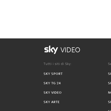
VIDEO
Tutti i siti di Sky:
Se
SKY SPORT
S
SKY TG 24
S
SKY VIDEO
N
SKY ARTE
S