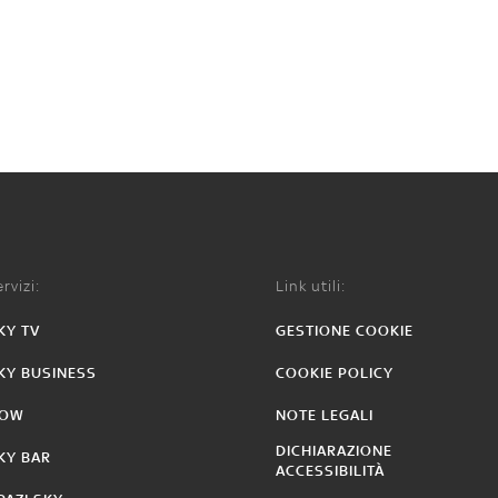
rvizi:
Link utili:
KY TV
GESTIONE COOKIE
KY BUSINESS
COOKIE POLICY
OW
NOTE LEGALI
DICHIARAZIONE
KY BAR
ACCESSIBILITÀ