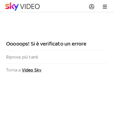
Ooooops! Si è verificato un errore
Riprova più tardi
Torna a
Video Sky