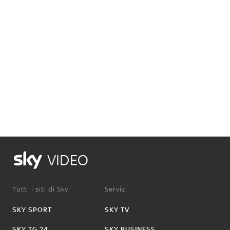
VIDEO
Tutti i siti di Sky:
Servizi:
SKY SPORT
SKY TV
SKY TG 24
SKY BUSINESS