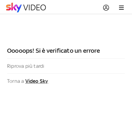
Ooooops! Si è verificato un errore
Riprova più tardi
Torna a
Video Sky