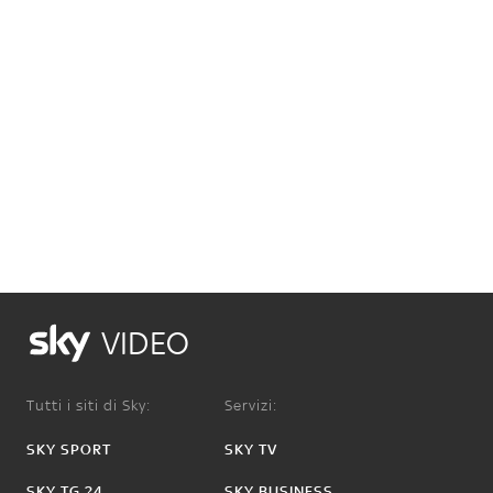
VIDEO
Tutti i siti di Sky:
Servizi:
SKY SPORT
SKY TV
SKY TG 24
SKY BUSINESS