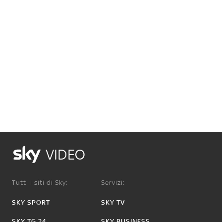
VIDEO
Tutti i siti di Sky:
Servizi:
SKY SPORT
SKY TV
SKY TG 24
SKY BUSINESS