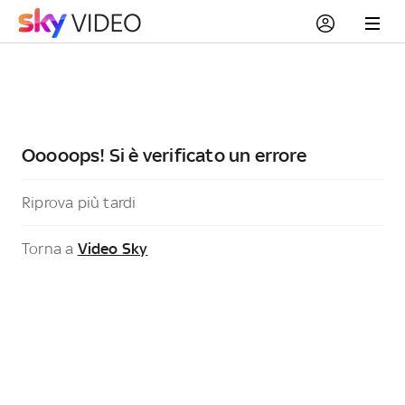
Ooooops! Si è verificato un errore
Riprova più tardi
Torna a
Video Sky