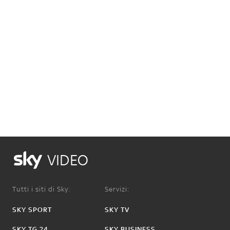
VIDEO
Tutti i siti di Sky:
Servizi:
SKY SPORT
SKY TV
SKY TG 24
SKY BUSINESS