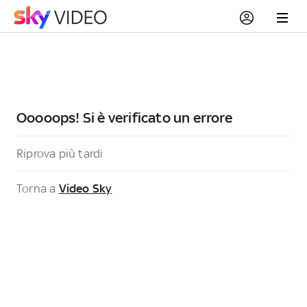
Ooooops! Si è verificato un errore
Riprova più tardi
Torna a
Video Sky