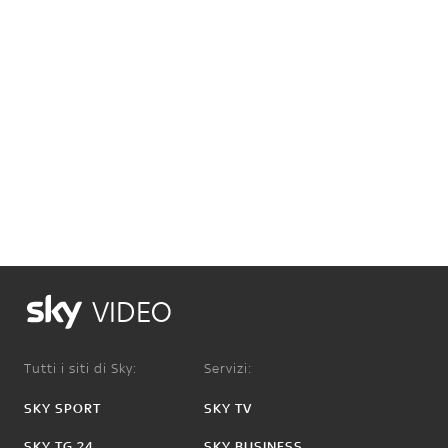
VIDEO
Tutti i siti di Sky:
Servizi:
SKY SPORT
SKY TV
SKY TG 24
SKY BUSINESS