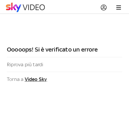
Ooooops! Si è verificato un errore
Riprova più tardi
Torna a
Video Sky