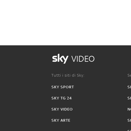
VIDEO
Tutti i siti di Sky:
Se
SKY SPORT
S
SKY TG 24
S
SKY VIDEO
N
SKY ARTE
S