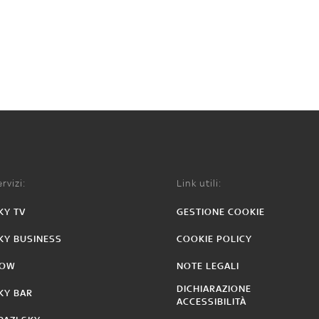
rvizi:
Link utili:
KY TV
GESTIONE COOKIE
KY BUSINESS
COOKIE POLICY
OW
NOTE LEGALI
DICHIARAZIONE
KY BAR
ACCESSIBILITÀ