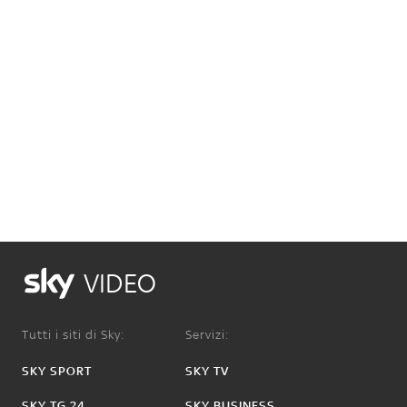
VIDEO
Tutti i siti di Sky:
Servizi:
SKY SPORT
SKY TV
SKY TG 24
SKY BUSINESS