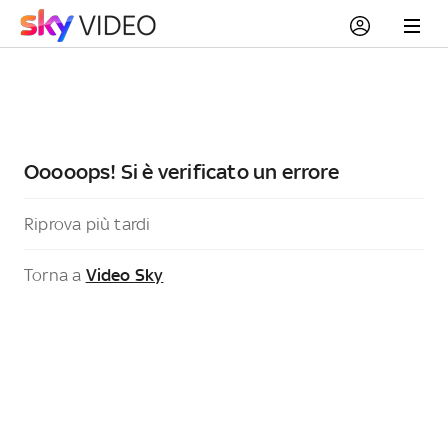
Ooooops! Si è verificato un errore
Riprova più tardi
Torna a
Video Sky