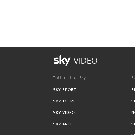
VIDEO
Tutti i siti di Sky:
Se
SKY SPORT
S
SKY TG 24
S
SKY VIDEO
N
SKY ARTE
S