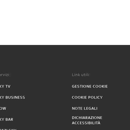
rvizi:
Link utili:
KY TV
GESTIONE COOKIE
KY BUSINESS
COOKIE POLICY
OW
NOTE LEGALI
DICHIARAZIONE
KY BAR
ACCESSIBILITÀ