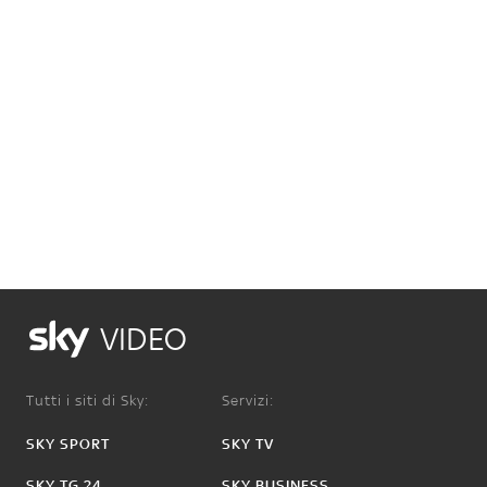
VIDEO
Tutti i siti di Sky:
Servizi:
SKY SPORT
SKY TV
SKY TG 24
SKY BUSINESS