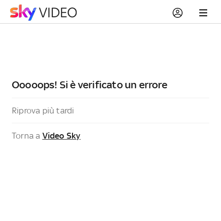
Ooooops! Si è verificato un errore
Riprova più tardi
Torna a
Video Sky