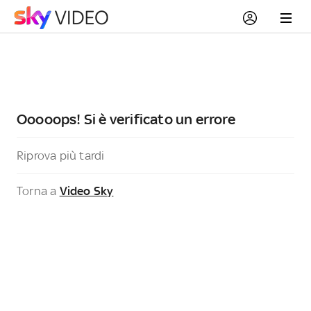
Ooooops! Si è verificato un errore
Riprova più tardi
Torna a
Video Sky