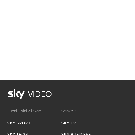
VIDEO
Tutti i siti di Sky:
Servizi:
SKY SPORT
SKY TV
SKY TG 24
SKY BUSINESS