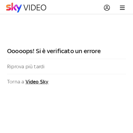
Ooooops! Si è verificato un errore
Riprova più tardi
Torna a
Video Sky