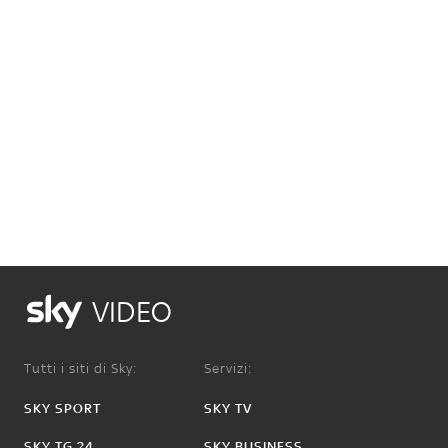
VIDEO
Tutti i siti di Sky:
Servizi:
SKY SPORT
SKY TV
SKY TG 24
SKY BUSINESS