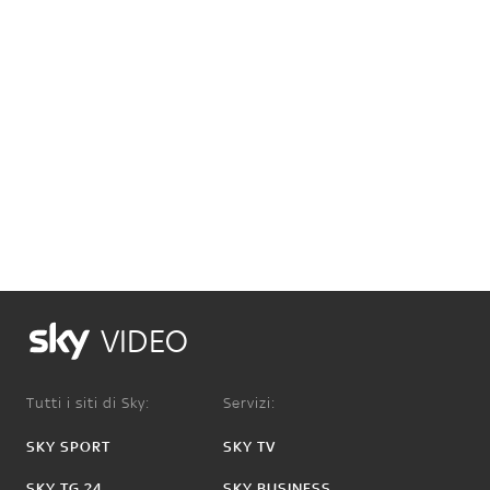
VIDEO
Tutti i siti di Sky:
Servizi:
SKY SPORT
SKY TV
SKY TG 24
SKY BUSINESS