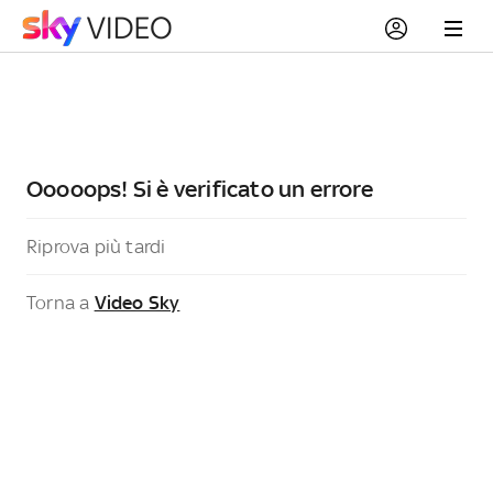
Ooooops! Si è verificato un errore
Riprova più tardi
Torna a
Video Sky