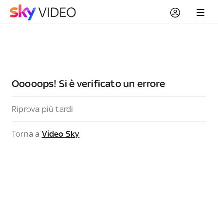
Ooooops! Si è verificato un errore
Riprova più tardi
Torna a
Video Sky