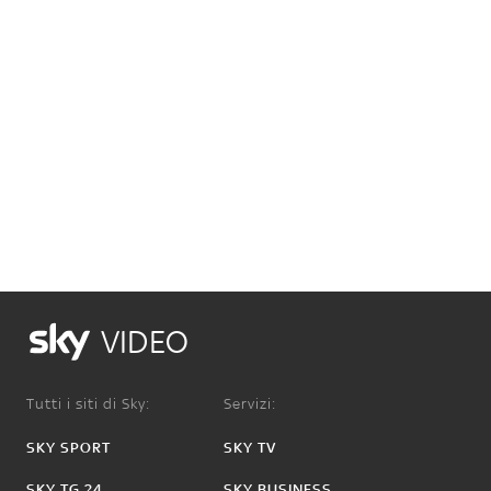
VIDEO
Tutti i siti di Sky:
Servizi:
SKY SPORT
SKY TV
SKY TG 24
SKY BUSINESS