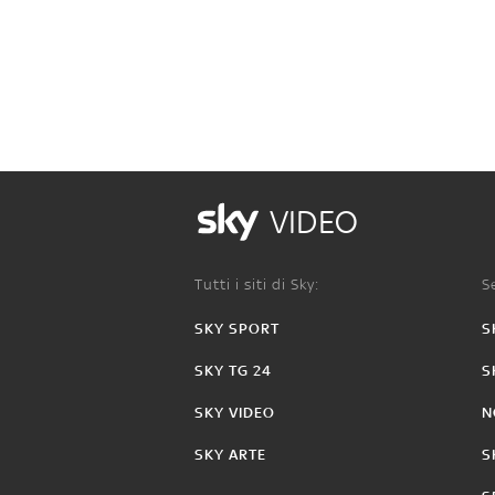
VIDEO
Tutti i siti di Sky:
Se
SKY SPORT
S
SKY TG 24
S
SKY VIDEO
N
SKY ARTE
S