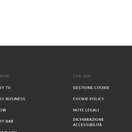
rvizi:
Link utili:
KY TV
GESTIONE COOKIE
KY BUSINESS
COOKIE POLICY
OW
NOTE LEGALI
DICHIARAZIONE
KY BAR
ACCESSIBILITÀ