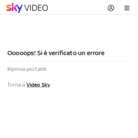
Ooooops! Si è verificato un errore
Riprova più tardi
Torna a
Video Sky