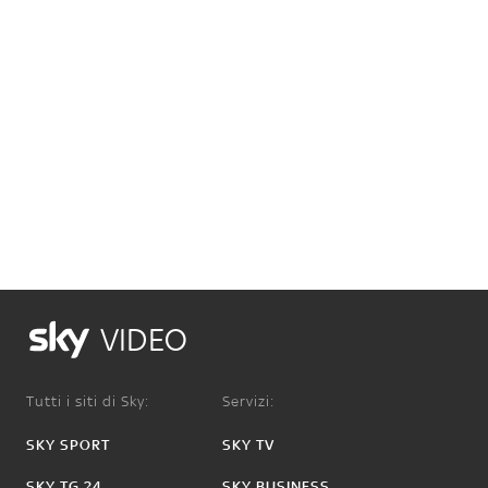
VIDEO
Tutti i siti di Sky:
Servizi:
SKY SPORT
SKY TV
SKY TG 24
SKY BUSINESS