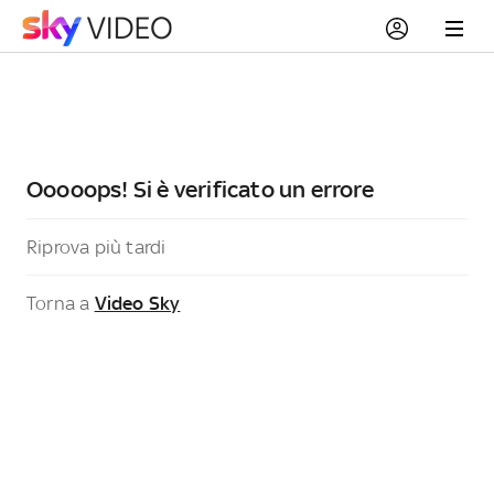
Ooooops! Si è verificato un errore
Riprova più tardi
Torna a
Video Sky