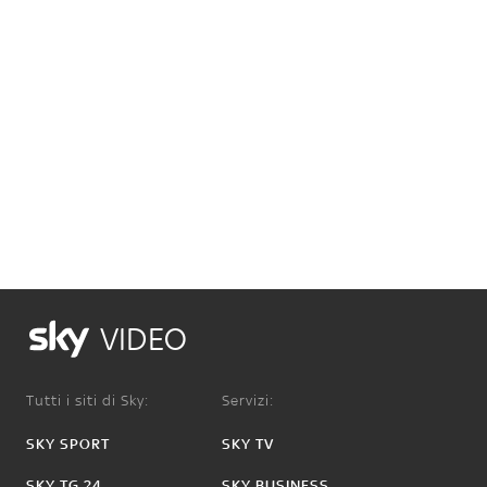
VIDEO
Tutti i siti di Sky:
Servizi:
SKY SPORT
SKY TV
SKY TG 24
SKY BUSINESS