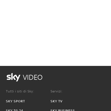
VIDEO
Tutti i siti di Sky:
Servizi:
SKY SPORT
SKY TV
SKY TG 24
SKY BUSINESS