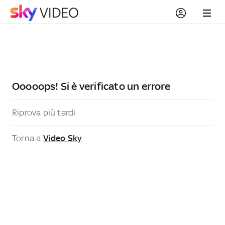
Ooooops! Si è verificato un errore
Riprova più tardi
Torna a
Video Sky