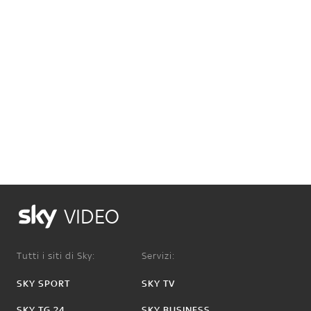
VIDEO
Tutti i siti di Sky:
Servizi:
SKY SPORT
SKY TV
SKY TG 24
SKY BUSINESS