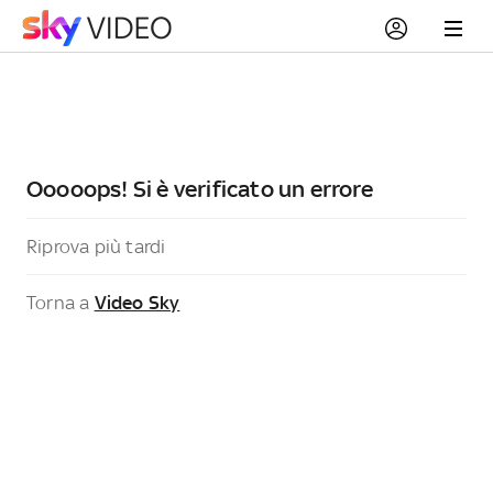
Ooooops! Si è verificato un errore
Riprova più tardi
Torna a
Video Sky