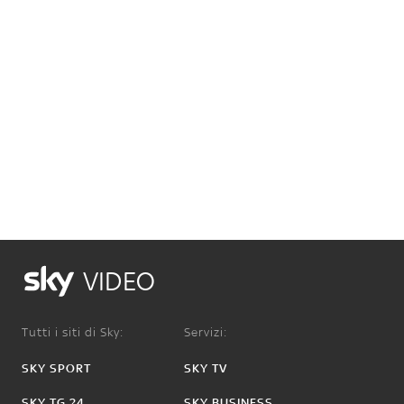
VIDEO
Tutti i siti di Sky:
Servizi:
SKY SPORT
SKY TV
SKY TG 24
SKY BUSINESS