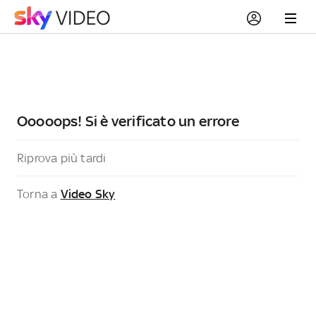
Ooooops! Si è verificato un errore
Riprova più tardi
Torna a
Video Sky