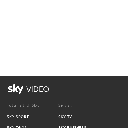
VIDEO
Tutti i siti di Sky:
Servizi:
SKY SPORT
SKY TV
SKY TG 24
SKY BUSINESS