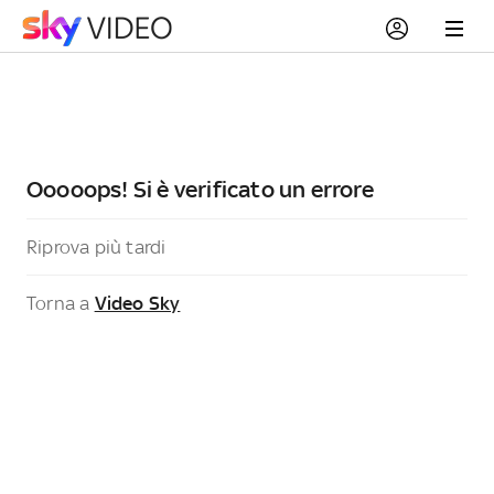
Ooooops! Si è verificato un errore
Riprova più tardi
Torna a
Video Sky