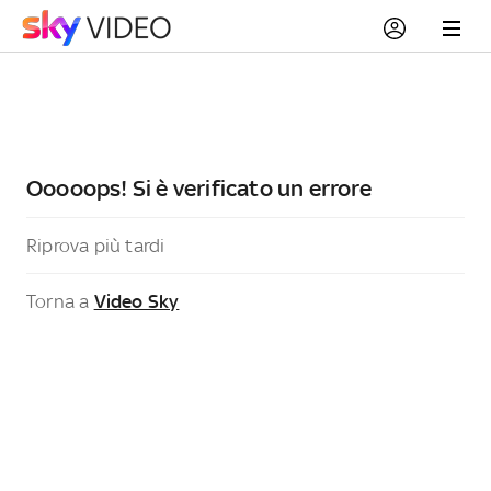
Ooooops! Si è verificato un errore
Riprova più tardi
Torna a
Video Sky