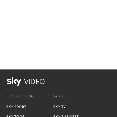
VIDEO
Tutti i siti di Sky:
Servizi:
SKY SPORT
SKY TV
SKY TG 24
SKY BUSINESS