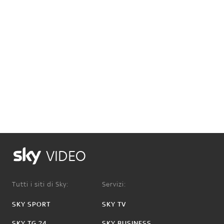
VIDEO
Tutti i siti di Sky:
Servizi:
SKY SPORT
SKY TV
SKY TG 24
SKY BUSINESS