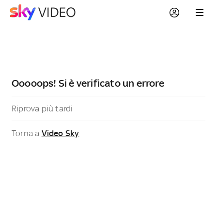
Ooooops! Si è verificato un errore
Riprova più tardi
Torna a
Video Sky