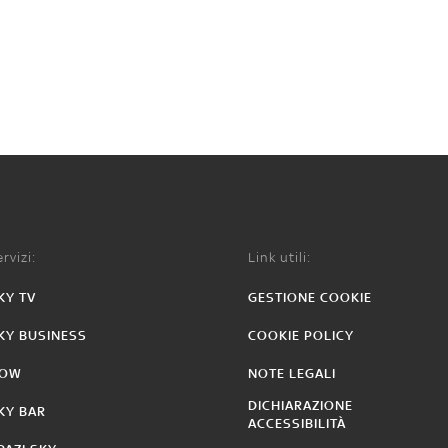
rvizi:
Link utili:
KY TV
GESTIONE COOKIE
KY BUSINESS
COOKIE POLICY
OW
NOTE LEGALI
DICHIARAZIONE
KY BAR
ACCESSIBILITÀ