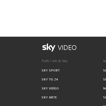
VIDEO
Tutti i siti di Sky:
Se
SKY SPORT
S
SKY TG 24
S
SKY VIDEO
N
SKY ARTE
S