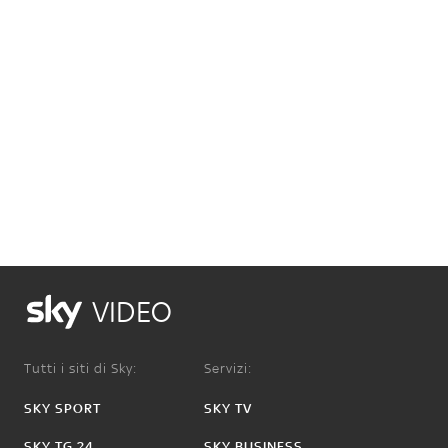
VIDEO
Tutti i siti di Sky:
Servizi:
SKY SPORT
SKY TV
SKY TG 24
SKY BUSINESS