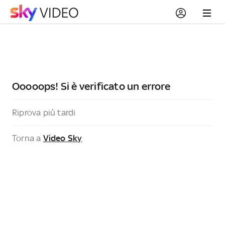
Ooooops! Si è verificato un errore
Riprova più tardi
Torna a
Video Sky