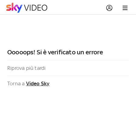
Ooooops! Si è verificato un errore
Riprova più tardi
Torna a
Video Sky