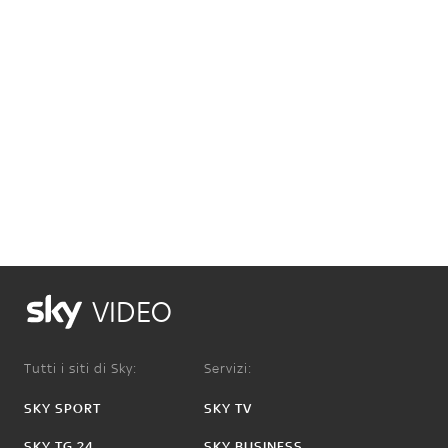
VIDEO
Tutti i siti di Sky:
Servizi:
SKY SPORT
SKY TV
SKY TG 24
SKY BUSINESS