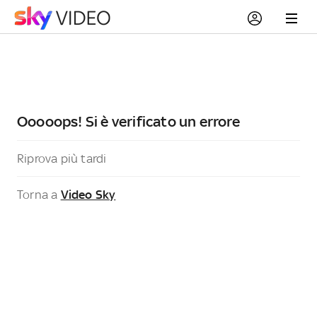
Ooooops! Si è verificato un errore
Riprova più tardi
Torna a
Video Sky