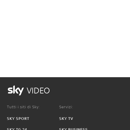
VIDEO
Tutti i siti di Sky:
Servizi:
SKY SPORT
SKY TV
SKY TG 24
SKY BUSINESS