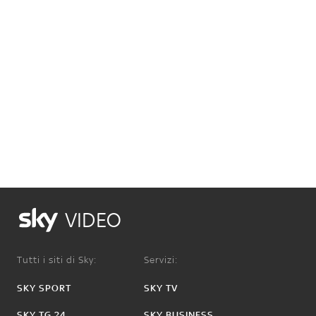
VIDEO
Tutti i siti di Sky:
Servizi:
SKY SPORT
SKY TV
SKY TG 24
SKY BUSINESS