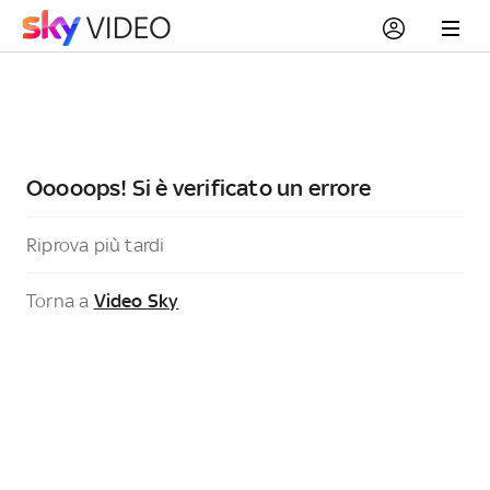
Ooooops! Si è verificato un errore
Riprova più tardi
Torna a
Video Sky