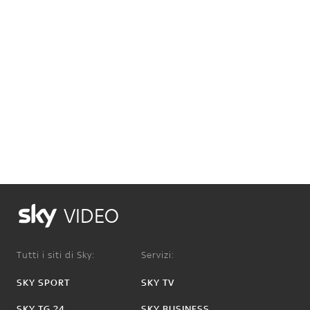
VIDEO
Tutti i siti di Sky:
Servizi:
SKY SPORT
SKY TV
SKY TG 24
SKY BUSINESS