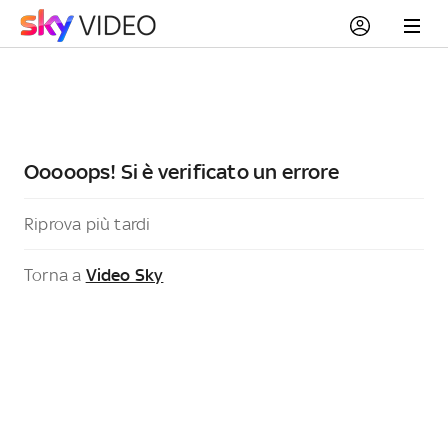
Ooooops! Si è verificato un errore
Riprova più tardi
Torna a
Video Sky