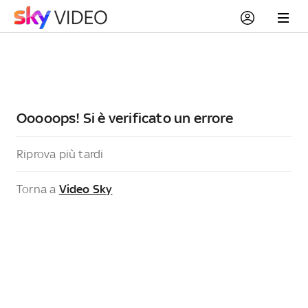
Ooooops! Si è verificato un errore
Riprova più tardi
Torna a
Video Sky