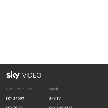
VIDEO
Tutti i siti di Sky:
Servizi:
SKY SPORT
SKY TV
SKY TG 24
SKY BUSINESS