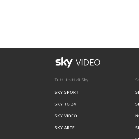
VIDEO
Tutti i siti di Sky:
Se
SKY SPORT
S
SKY TG 24
S
SKY VIDEO
N
SKY ARTE
S