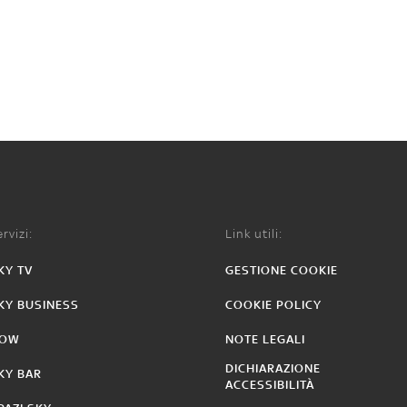
rvizi:
Link utili:
KY TV
GESTIONE COOKIE
KY BUSINESS
COOKIE POLICY
OW
NOTE LEGALI
DICHIARAZIONE
KY BAR
ACCESSIBILITÀ