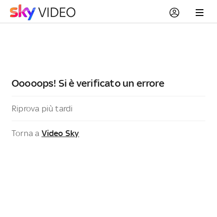
Ooooops! Si è verificato un errore
Riprova più tardi
Torna a
Video Sky