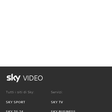
VIDEO
Tutti i siti di Sky:
Servizi:
SKY SPORT
SKY TV
SKY TG 24
SKY BUSINESS