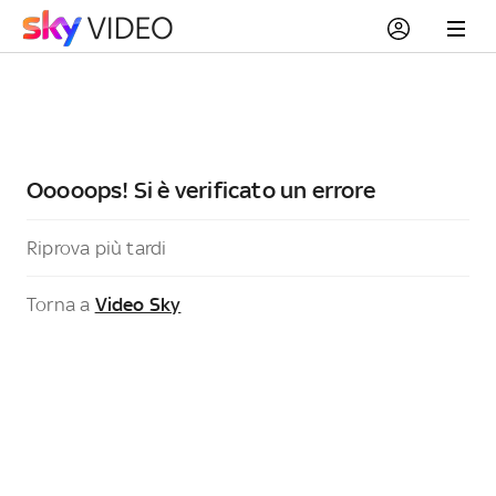
Ooooops! Si è verificato un errore
Riprova più tardi
Torna a
Video Sky