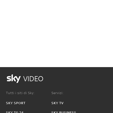
VIDEO
Tutti i siti di Sky:
Servizi:
SKY SPORT
SKY TV
SKY TG 24
SKY BUSINESS