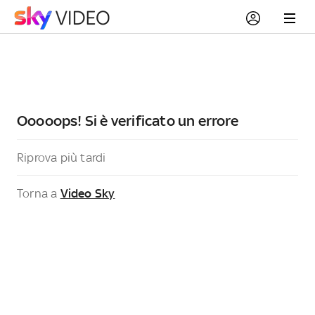
Ooooops! Si è verificato un errore
Riprova più tardi
Torna a
Video Sky