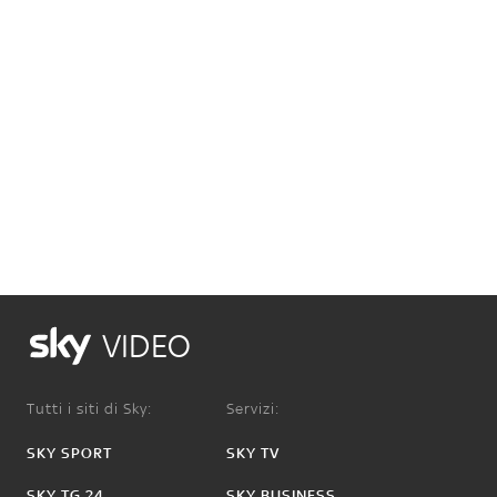
VIDEO
Tutti i siti di Sky:
Servizi:
SKY SPORT
SKY TV
SKY TG 24
SKY BUSINESS