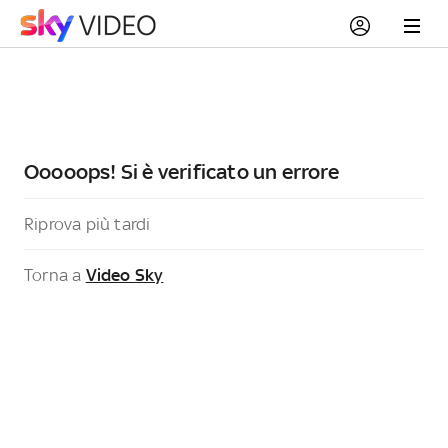
Ooooops! Si è verificato un errore
Riprova più tardi
Torna a
Video Sky