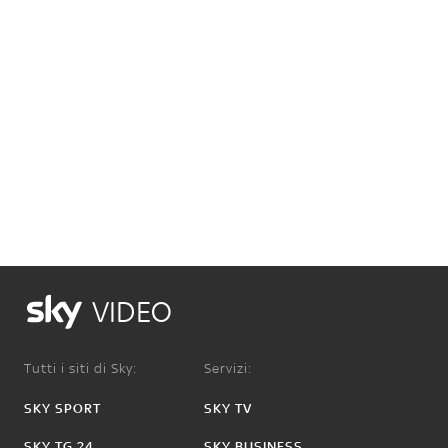
VIDEO
Tutti i siti di Sky:
Servizi:
SKY SPORT
SKY TV
SKY TG 24
SKY BUSINESS