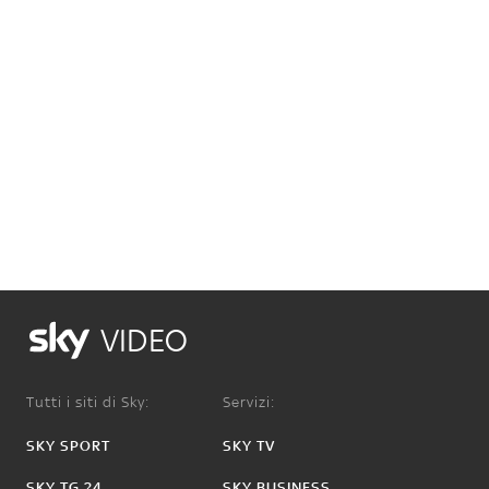
VIDEO
Tutti i siti di Sky:
Servizi:
SKY SPORT
SKY TV
SKY TG 24
SKY BUSINESS