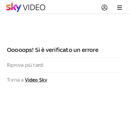
Ooooops! Si è verificato un errore
Riprova più tardi
Torna a
Video Sky