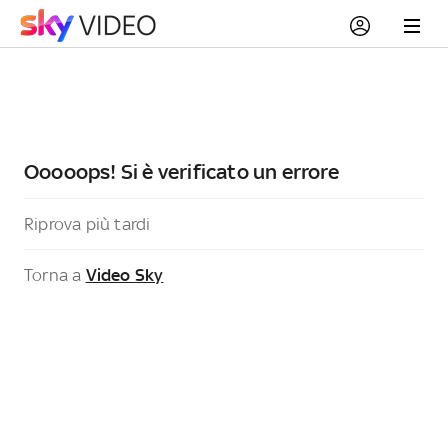
Ooooops! Si è verificato un errore
Riprova più tardi
Torna a
Video Sky