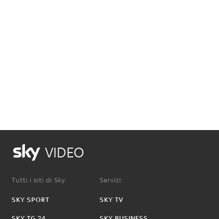
VIDEO
Tutti i siti di Sky:
Servizi:
SKY SPORT
SKY TV
SKY TG 24
SKY BUSINESS