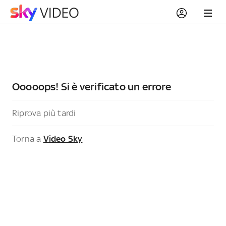
Ooooops! Si è verificato un errore
Riprova più tardi
Torna a
Video Sky