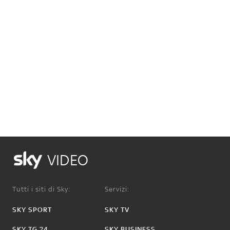
VIDEO
Tutti i siti di Sky:
Servizi:
SKY SPORT
SKY TV
SKY TG 24
SKY BUSINESS