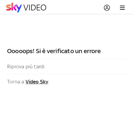
Ooooops! Si è verificato un errore
Riprova più tardi
Torna a
Video Sky