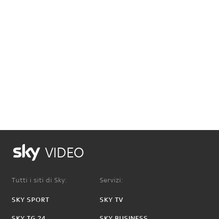
VIDEO
Tutti i siti di Sky:
Servizi:
SKY SPORT
SKY TV
SKY TG 24
SKY BUSINESS