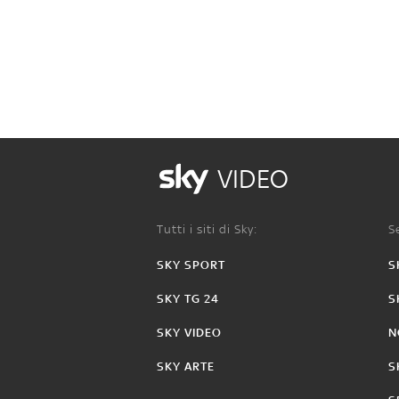
VIDEO
Tutti i siti di Sky:
Se
SKY SPORT
S
SKY TG 24
S
SKY VIDEO
N
SKY ARTE
S