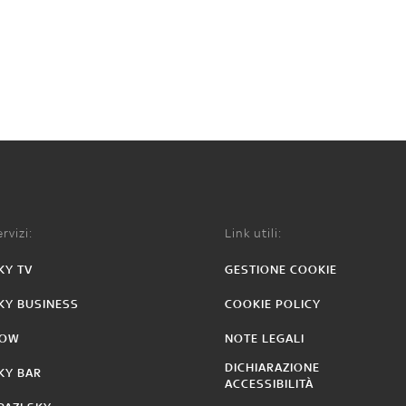
rvizi:
Link utili:
KY TV
GESTIONE COOKIE
KY BUSINESS
COOKIE POLICY
OW
NOTE LEGALI
DICHIARAZIONE
KY BAR
ACCESSIBILITÀ