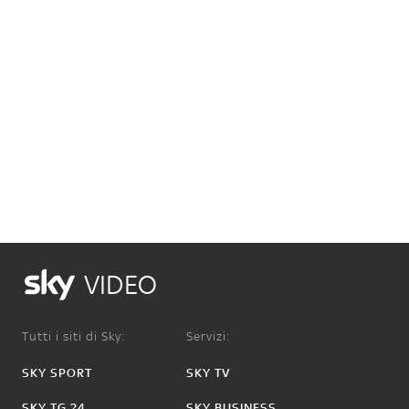
VIDEO
Tutti i siti di Sky:
Servizi:
SKY SPORT
SKY TV
SKY TG 24
SKY BUSINESS