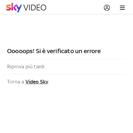
Ooooops! Si è verificato un errore
Riprova più tardi
Torna a
Video Sky