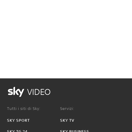
VIDEO
Tutti i siti di Sky:
Servizi:
SKY SPORT
SKY TV
SKY TG 24
SKY BUSINESS