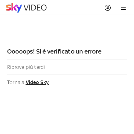
Ooooops! Si è verificato un errore
Riprova più tardi
Torna a
Video Sky