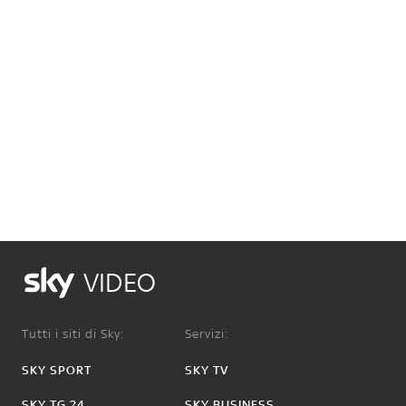
VIDEO
Tutti i siti di Sky:
Servizi:
SKY SPORT
SKY TV
SKY TG 24
SKY BUSINESS