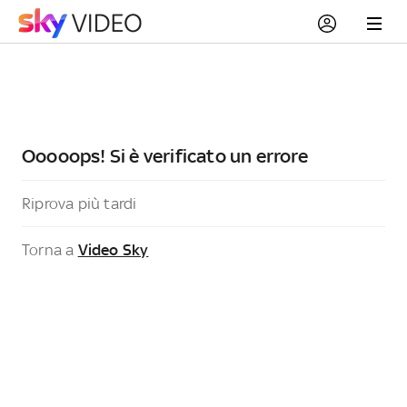
Ooooops! Si è verificato un errore
Riprova più tardi
Torna a
Video Sky