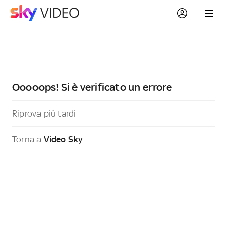
Ooooops! Si è verificato un errore
Riprova più tardi
Torna a
Video Sky