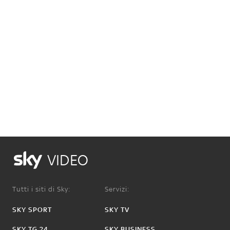
VIDEO
Tutti i siti di Sky:
Servizi:
SKY SPORT
SKY TV
SKY TG 24
SKY BUSINESS