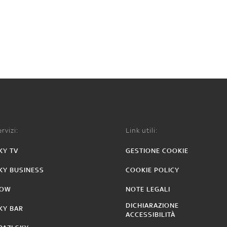
rvizi:
Link utili:
KY TV
GESTIONE COOKIE
KY BUSINESS
COOKIE POLICY
OW
NOTE LEGALI
DICHIARAZIONE
KY BAR
ACCESSIBILITÀ