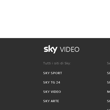
VIDEO
Tutti i siti di Sky:
Se
SKY SPORT
S
SKY TG 24
S
SKY VIDEO
N
SKY ARTE
S