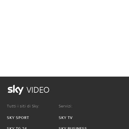
VIDEO
Tutti i siti di Sky:
Servizi:
SKY SPORT
SKY TV
SKY TG 24
SKY BUSINESS