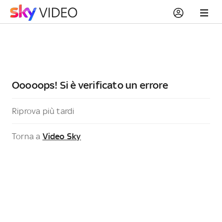
Ooooops! Si è verificato un errore
Riprova più tardi
Torna a
Video Sky