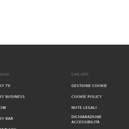
rvizi:
Link utili:
KY TV
GESTIONE COOKIE
KY BUSINESS
COOKIE POLICY
OW
NOTE LEGALI
DICHIARAZIONE
KY BAR
ACCESSIBILITÀ