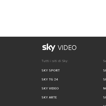
VIDEO
Tutti i siti di Sky:
Se
SKY SPORT
S
SKY TG 24
S
SKY VIDEO
N
SKY ARTE
S