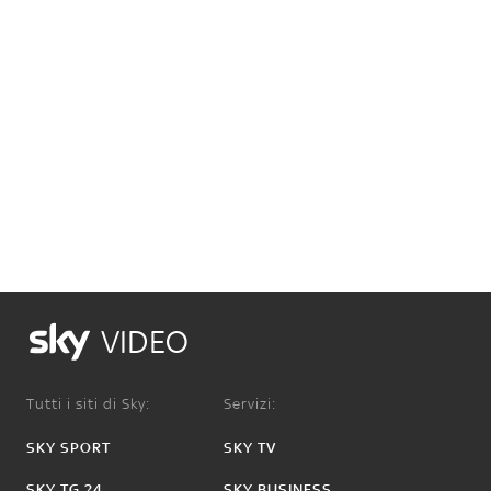
VIDEO
Tutti i siti di Sky:
Servizi:
SKY SPORT
SKY TV
SKY TG 24
SKY BUSINESS