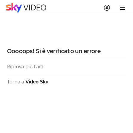
Ooooops! Si è verificato un errore
Riprova più tardi
Torna a
Video Sky