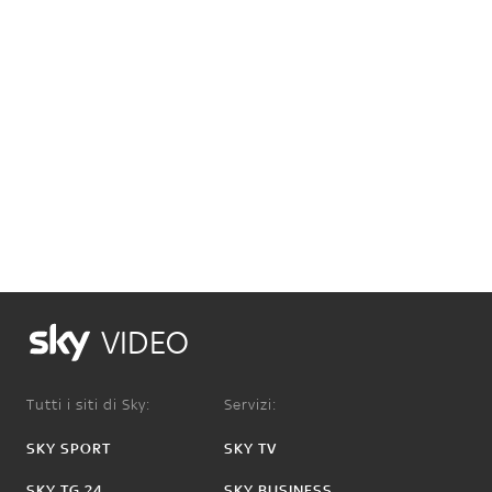
VIDEO
Tutti i siti di Sky:
Servizi:
SKY SPORT
SKY TV
SKY TG 24
SKY BUSINESS