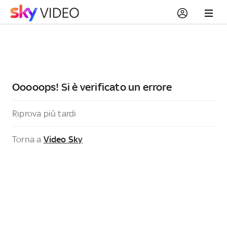
Ooooops! Si è verificato un errore
Riprova più tardi
Torna a
Video Sky