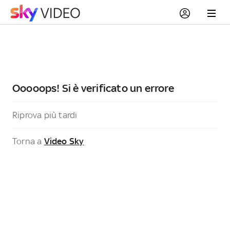
Ooooops! Si è verificato un errore
Riprova più tardi
Torna a
Video Sky