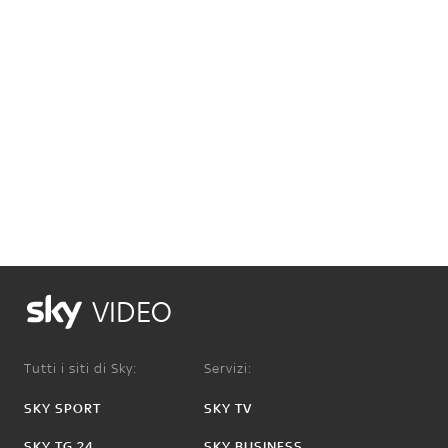
VIDEO
Tutti i siti di Sky:
Servizi:
SKY SPORT
SKY TV
SKY TG 24
SKY BUSINESS